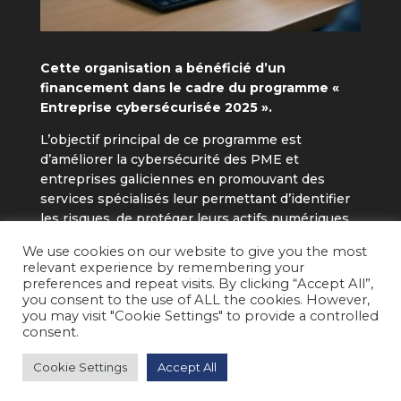
Cette organisation a bénéficié d’un
financement dans le cadre du programme «
Entreprise cybersécurisée 2025 ».
L’objectif principal de ce programme est
d’améliorer la cybersécurité des PME et
entreprises galiciennes en promouvant des
services spécialisés leur permettant d’identifier
les risques, de protéger leurs actifs numériques
et de renforcer leur capacité de réponse aux
We use cookies on our website to give you the most
cybermenaces, contribuant ainsi à la continuité
relevant experience by remembering your
de leurs activités et à leur compétitivité.
preferences and repeat visits. By clicking “Accept All”,
you consent to the use of ALL the cookies. However,
you may visit "Cookie Settings" to provide a controlled
consent.
2026 © ANERPRO ENERGÍA Y PROCESO S.L. • All
Cookie Settings
Accept All
rights reserved