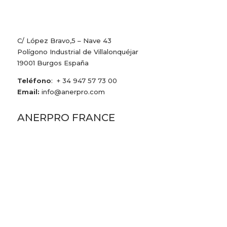
C/ López Bravo,5 – Nave 43
Polígono Industrial de Villalonquéjar
19001 Burgos España
Teléfono
: + 34 947 57 73 00
Email:
info@anerpro.com
ANERPRO FRANCE