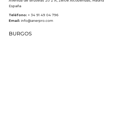
Avenida de Bruselas 20 2ºA, 28108 Alcobendas, Madrid
España
Teléfono:
+ 34 91 49 04 796
Email:
info@anerpro.com
BURGOS