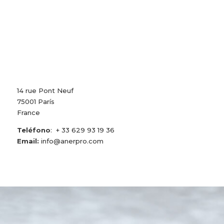
14 rue Pont Neuf
75001 París
France
Teléfono
: + 33 629 93 19 36
Email:
info@anerpro.com