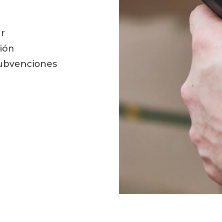
ar
sión
Subvenciones