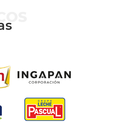
COS
as