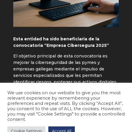
Esta entidad ha sido beneficiaria de la
convocatoria “Empresa Cibersegura 2025”
El objetivo principal de esta convocatoria es
mejorar la ciberseguridad de las pymes y
empresas gallegas mediante el impulso de
servicios especializados que les permitan
identificar riesgos, proteger sus activos digitales
y fortalecer su capacidad de respuesta frente a
We use cookies on our website to give you the most
las ciberamenazas, contribuyendo así a su
relevant experience by remembering your
continuidad operativa y competitividad.
preferences and repeat visits. By clicking “Accept All”,
you consent to the use of ALL the cookies. However,
you may visit "Cookie Settings" to provide a controlled
consent.
2026 © ANERPRO ENERGÍA Y PROCESO S.L. •
Cookie Settings
Accept All
Todos los derechos reservados