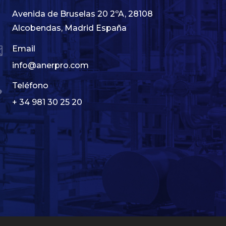
Avenida de Bruselas 20 2ºA, 28108
Alcobendas, Madrid España

Email
info@anerpro.com

Teléfono
+ 34 981 30 25 20