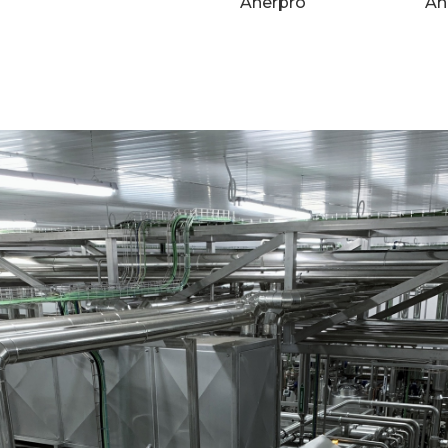
Anerpro
An