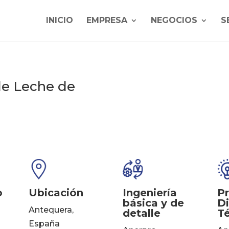
INICIO
EMPRESA
NEGOCIOS
S
de Leche de
o
Ubicación
Ingeniería
Pr
básica y de
Di
Antequera,
detalle
T
España